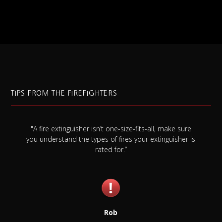
TIPS FROM THE FIREFIGHTERS
r isn’t one-size-fits-all, make sure
"Always check your smoke 
types of fires your extinguisher is
once a month, and replace 
rated for.”
needs it 
Rob
Ji